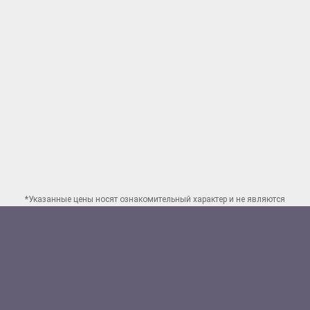
*Указанные цены носят ознакомительный характер и не являются
публичной офертой. Для заказа точного расчета стоимости свяжитесь
по указанным
контактам в Москве
Способы оплаты:
Наличными