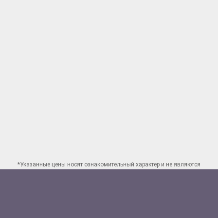
*Указанные цены носят ознакомительный характер и не являются
публичной офертой. Для заказа точного расчета стоимости свяжитесь
по указанным
контактам в Москве
Способы оплаты: